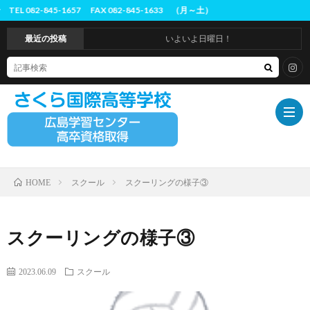
5-1657 FAX 082-845-1633 （月～土）
最近の投稿
いよいよ日曜日！
スクール
スクーリングの様子③
HOME
ホ
ー
は
スクーリングの様子③
ム
じ
概
2023.06.09
スクール
め
要
入