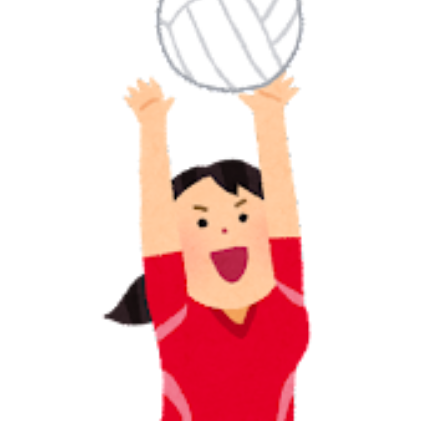
に
学
案
内
さ
か
も
と
の
み