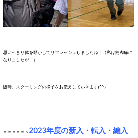
問
い
合
思いっきり体を動かしてリフレッシュしましたね！（私は筋肉痛に
わ
なりましたが…）
せ
随時、スクーリングの様子をお伝えしていきます(^^♪
2023年度の新入・転入・編入
＝＝＝＝＝＜