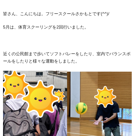
4
な
皆さん、こんにちは。フリースクールさかもとです(^^)/
つ
さ
5月は、体育スクーリングを2回行いました。
の
ま
ブ
近くの公民館まで歩いてソフトバレーをしたり、室内でバランスボ
居
の
ロ
ールをしたりと様々な運動をしました。
場
声
グ
2
所
2
お