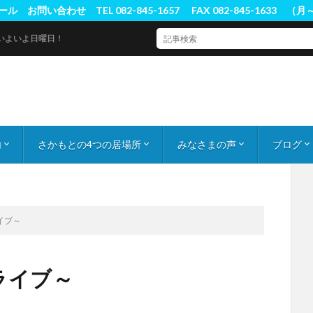
ル お問い合わせ TEL 082-845-1657 FAX 082-845-1633 （
曜日！
内
さかもとの4つの居場所
みなさまの声
ブログ
業資格取得
について
る質問
さかもと学習塾
まなびの家
フリースクールぱれっと
在校生の声
卒業生の声
スクール
2022文
2022日
2022
イブ～
ライブ～