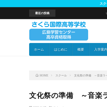
スクー
最近の投稿
いよいよ日
ホーム
はじめに
概要
入学案
高校卒
納付金
よくあ
スクール
文化祭の準備 ～音楽ラ
HOME
文化祭の準備 ～音楽