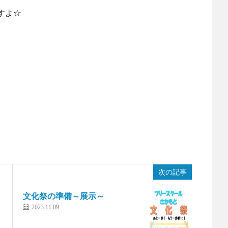
すよ☆
！
次の記事
文化祭の準備～展示～
2023.11.09