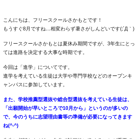
4
な
こんにちは、フリースクールさかもとです！
つ
さ
もうすぐ8月ですね…相変わらず暑さがしんどいです(;´Д｀)
の
ま
ブ
フリースクールさかもとは夏休み期間ですが、3年生にとっ
ては進路を決定する大事な時期です。
居
の
ロ
今回は「進学」についてです。
場
声
グ
進学を考えている生徒は大学や専門学校などのオープンキ
2
ャンパスに参加しています。
所
2
また、学校推薦型選抜や総合型選抜を考えている生徒は、
「出願開始が早いところで10月から」というのが多いの
で、今のうちに志望理由書等の準備が必要になってきます
ね(^-^)
お