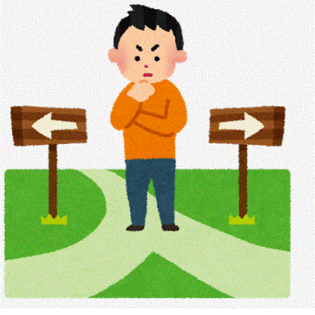
に
学
案
内
さ
か
も
と
の
み