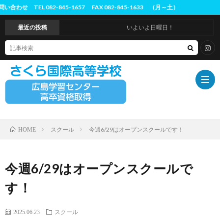
82-845-1657 FAX 082-845-1633 （月～土）
最近の投稿
いよいよ日曜日！
スクール
今週6/29はオープンスクールです！
HOME
ホ
ー
は
今週6/29はオープンスクールで
す！
ム
じ
概
2025.06.23
スクール
め
要
入