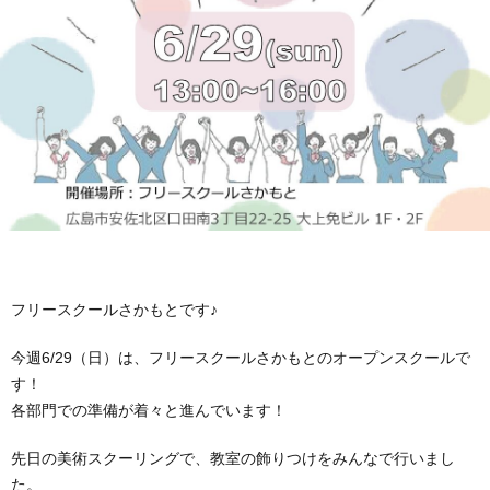
4
な
つ
さ
の
ま
ブ
居
の
ロ
場
声
グ
2
フリースクールさかもとです♪
所
2
今週6/29（日）は、フリースクールさかもとのオープンスクールで
す！
各部門での準備が着々と進んでいます！
お
先日の美術スクーリングで、教室の飾りつけをみんなで行いまし
た。