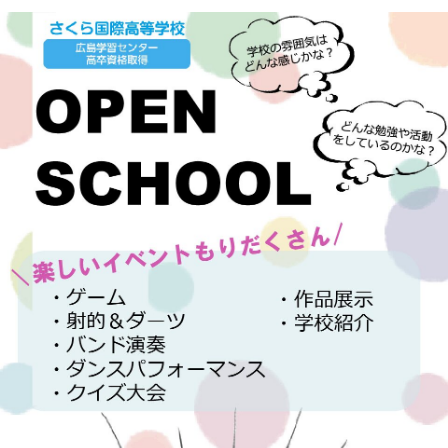
に
学
案
内
さ
か
も
と
の
み