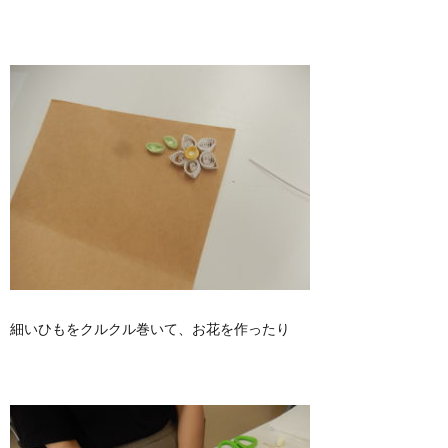
問
い
合
わ
せ
細いひもをクルクル巻いて、お花を作ったり