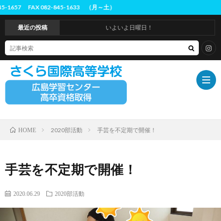
 082-845-1633 （月～土）
最近の投稿
いよいよ日曜日！
2020部活動
手芸を不定期で開催！
HOME
ホ
ー
は
手芸を不定期で開催！
ム
じ
概
2020.06.29
2020部活動
め
要
入