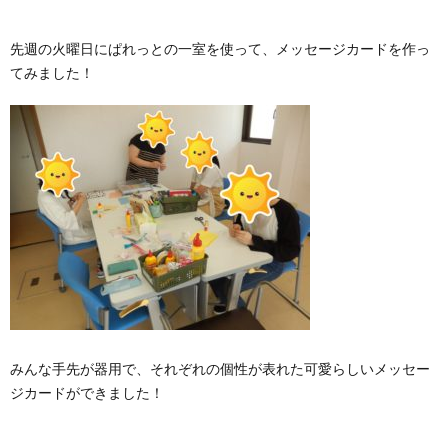
4
な
先週の火曜日にぱれっとの一室を使って、メッセージカードを作っ
てみました！
つ
さ
の
ま
ブ
居
の
ロ
場
声
グ
2
所
2
みんな手先が器用で、それぞれの個性が表れた可愛らしいメッセー
ジカードができました！
お