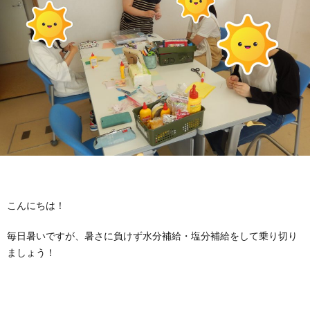
に
学
案
内
さ
か
こんにちは！
も
毎日暑いですが、暑さに負けず水分補給・塩分補給をして乗り切り
ましょう！
と
の
み