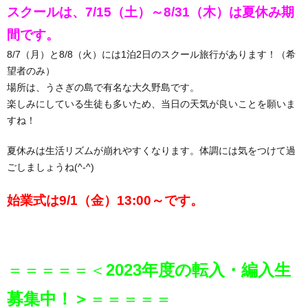
スクールは、7/15（土）～8/31（木）は夏休み期
4
な
間です。
8/7（月）と8/8（火）には1泊2日のスクール旅行があります！（希
つ
さ
望者のみ）
場所は、うさぎの島で有名な大久野島です。
の
ま
ブ
楽しみにしている生徒も多いため、当日の天気が良いことを願いま
すね！
居
の
ロ
夏休みは生活リズムが崩れやすくなります。体調には気をつけて過
場
声
ごしましょうね(^-^)
グ
2
始業式は9/1（金）13:00～です。
所
2
＝＝＝＝＝＜
2023
年度の転入・編入生
お
募集中！
＞
＝＝＝＝＝