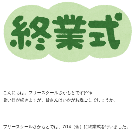
に
学
案
内
さ
か
こんにちは。フリースクールさかもとです(^^)/
も
暑い日が続きますが、皆さんはいかがお過ごしでしょうか。
と
フリースクールさかもとでは、7/14（金）に終業式を行いました。
の
み