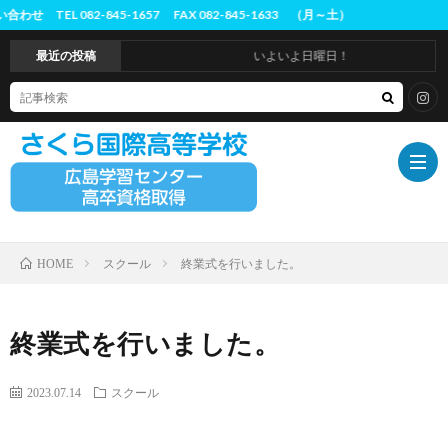
-1657 FAX 082-845-1633 （月～土）
最近の投稿
いよいよ日曜日！
スクール
終業式を行いました。
HOME
ホ
ー
は
終業式を行いました。
ム
じ
概
2023.07.14
スクール
め
要
入