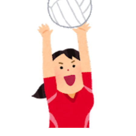
に
学
案
内
さ
か
も
と
の
み