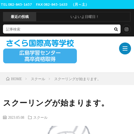
-1657 FAX 082-845-1633 （月～土）
最近の投稿
いよいよ日曜日！
スクール
スクーリングが始まります。
HOME
ホ
ー
は
スクーリングが始まります。
ム
じ
概
2023.05.08
スクール
め
要
入