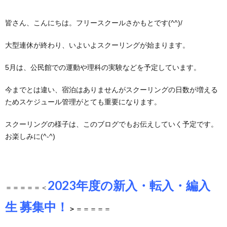
4
な
皆さん、こんにちは。フリースクールさかもとです(^^)/
つ
さ
大型連休が終わり、いよいよスクーリングが始まります。
5月は、公民館での運動や理科の実験などを予定しています。
の
ま
ブ
今までとは違い、宿泊はありませんがスクーリングの日数が増える
居
の
ロ
ためスケジュール管理がとても重要になります。
場
声
グ
スクーリングの様子は、このブログでもお伝えしていく予定です。
2
お楽しみに(^-^)
所
2
2023年度の新入・転入・編入
＝＝＝＝＝＜
生 募集
中！
お
＞
＝＝＝＝＝