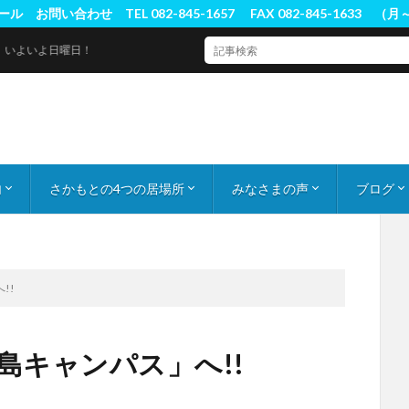
ル お問い合わせ TEL 082-845-1657 FAX 082-845-1633 （
よいよ日曜日！
内
さかもとの4つの居場所
みなさまの声
ブログ
業資格取得
について
る質問
さかもと学習塾
まなびの家
フリースクールぱれっと
在校生の声
卒業生の声
スクール
2022文
2022日
2022
!!
広島キャンパス」へ!!