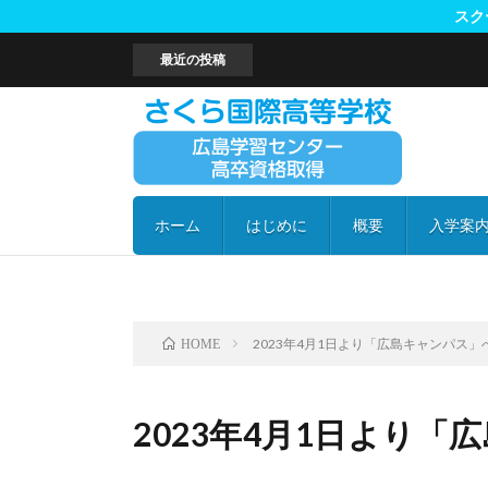
スクー
最近の投稿
い
ホーム
はじめに
概要
入学案
高校卒
納付金
よくあ
2023年4月1日より「広島キャンパス」へ
HOME
2023年4月1日より「